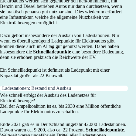
Elektroautos werden sich gegenüber den herkömmlichen, mit
Benzin und Diesel betrieben Autos nur dann durchsetzen, wenn
sie praktisch genauso gut nutzbar sind. Dies wiederum erfordert
eine Infrastruktur, welche die allgemeine Nutzbarkeit von
Elektrofahrzeugen ermöglicht.
Dazu gehört insbesondere der Ausbau von Ladestationen: Nur
wenn es überall genügend Ladepunkte für Elektroautos gibt,
können diese auch im Alltag gut genutzt werden. Dabei haben
insbesondere die
Schnellladepunkte
eine besondere Bedeutung,
denn sie erhöhen praktisch die Reichweite der EV.
Ein Schnellladepunkt ist definiert als Ladepunkt mit einer
Kapazität größer als 22 Kilowatt.
Ladestationen: Bestand und Ausbau
Wie schnell erfolgt der Ausbau des Ladenetzes für
Elektrofahrzeuge?
Ziel der Ampelkoalition ist es, bis 2030 eine Million öffentliche
Ladepunkte für Elektroautos zu schaffen.
Ende 2021 gab es in Deutschland ungefähr 42.000 Ladestationen.
Davon waren ca. 9.200, also ca. 22 Prozent,
Schnellladepunkte
.
Weltweit waren ungefähr ein Drittel aller Ladestationen