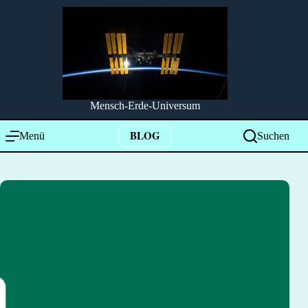
Zum
Inhalt
springen
Mensch-Erde-Universum
BLOG
Menü
Suchen