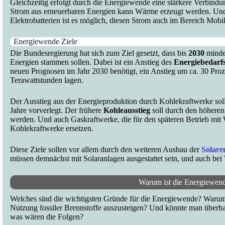
Gleichzeitig erfolgt durch die Energiewende eine stärkere Verbindung
Strom aus erneuerbaren Energien kann Wärme erzeugt werden. Un
Elektrobatterien ist es möglich, diesen Strom auch im Bereich Mobil
Energiewende Ziele
Die Bundesregierung hat sich zum Ziel gesetzt, dass bis
2030
minde
Energien stammen sollen. Dabei ist ein Anstieg des
Energiebedarf
neuen Prognosen im Jahr 2030 benötigt, ein Anstieg um ca. 30 Proz
Terawattstunden lagen.
Der Ausstieg aus der Energieproduktion durch Kohlekraftwerke soll
Jahre vorverlegt. Der frühere
Kohleausstieg
soll durch den höheren
werden. Und auch Gaskraftwerke, die für den späteren Betrieb mit W
Kohlekraftwerke ersetzen.
Diese Ziele sollen vor allem durch den weiteren Ausbau der
Solare
müssen demnächst mit Solaranlagen ausgestattet sein, und auch be
Warum ist die Energiewen
Welches sind die wichtigsten Gründe für die Energiewende? Warum 
Nutzung fossiler Brennstoffe auszusteigen? Und könnte man überha
was wären die Folgen?