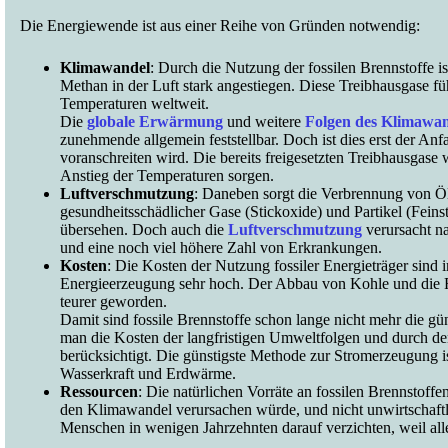
Die Energiewende ist aus einer Reihe von Gründen notwendig:
Klimawandel
: Durch die Nutzung der fossilen Brennstoffe 
Methan in der Luft stark angestiegen. Diese Treibhausgase f
Temperaturen weltweit.
Die
globale Erwärmung
und weitere
Folgen des Klimawan
zunehmende allgemein feststellbar. Doch ist dies erst der Anf
voranschreiten wird. Die bereits freigesetzten Treibhausgase
Anstieg der Temperaturen sorgen.
Luftverschmutzung
: Daneben sorgt die Verbrennung von Öl
gesundheitsschädlicher Gase (Stickoxide) und Partikel (Fei
übersehen. Doch auch die
Luftverschmutzung
verursacht na
und eine noch viel höhere Zahl von Erkrankungen.
Kosten
: Die Kosten der Nutzung fossiler Energieträger sind
Energieerzeugung sehr hoch. Der Abbau von Kohle und die F
teurer geworden.
Damit sind fossile Brennstoffe schon lange nicht mehr die gün
man die Kosten der langfristigen Umweltfolgen und durch d
berücksichtigt. Die günstigste Methode zur Stromerzeugung i
Wasserkraft und Erdwärme.
Ressourcen
: Die natürlichen Vorräte an fossilen Brennstof
den Klimawandel verursachen würde, und nicht unwirtschaftl
Menschen in wenigen Jahrzehnten darauf verzichten, weil all