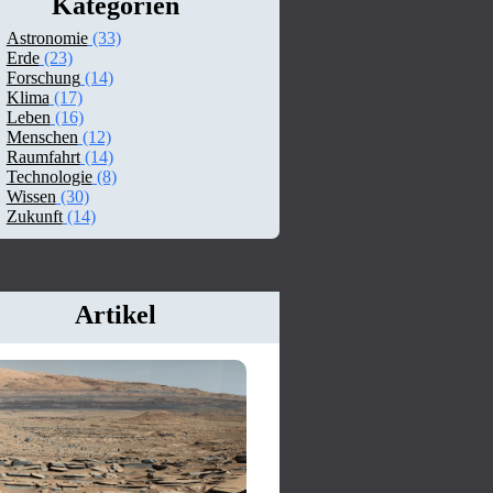
Kategorien
Astronomie
(33)
Erde
(23)
Forschung
(14)
Klima
(17)
Leben
(16)
Menschen
(12)
Raumfahrt
(14)
Technologie
(8)
Wissen
(30)
Zukunft
(14)
Artikel