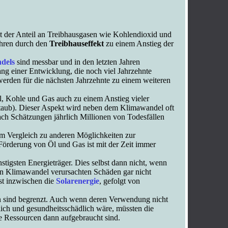
ist der Anteil an Treibhausgasen wie Kohlendioxid und
ühren durch den
Treibhauseffekt
zu einem Anstieg der
dels
sind messbar und in den letzten Jahren
ang einer Entwicklung, die noch viel Jahrzehnte
 werden für die nächsten Jahrzehnte zu einem weiteren
, Kohle und Gas auch zu einem Anstieg vieler
nstaub). Dieser Aspekt wird neben dem Klimawandel oft
ch Schätzungen jährlich Millionen von Todesfällen
 im Vergleich zu anderen Möglichkeiten zur
örderung von Öl und Gas ist mit der Zeit immer
stigsten Energieträger. Dies selbst dann nicht, wenn
en Klimawandel verursachten Schäden gar nicht
st inzwischen die
Solarenergie
, gefolgt von
fen sind begrenzt. Auch wenn deren Verwendung nicht
ich und gesundheitsschädlich wäre, müssten die
e Ressourcen dann aufgebraucht sind.