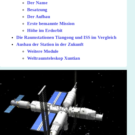
Der Name
Besatzung
Der Aufbau
Erste bemannte Mission
Höhe im Erdorbit
Die Raumstationen Tiangong und ISS im Vergleich
Ausbau der Station in der Zukunft
Weitere Module
Weltraumteleskop Xuntian