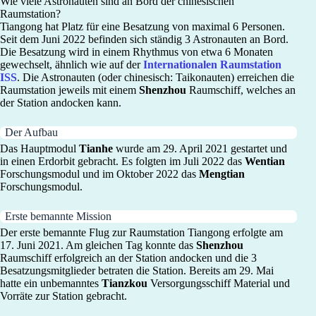
Wie viele Astronauten sind an Bord der chinesischen
Raumstation?
Tiangong hat Platz für eine Besatzung von maximal 6 Personen.
Seit dem Juni 2022 befinden sich ständig 3 Astronauten an Bord.
Die Besatzung wird in einem Rhythmus von etwa 6 Monaten
gewechselt, ähnlich wie auf der
Internationalen Raumstation
ISS
. Die Astronauten (oder chinesisch: Taikonauten) erreichen die
Raumstation jeweils mit einem
Shenzhou
Raumschiff, welches an
der Station andocken kann.
Der Aufbau
Das Hauptmodul
Tianhe
wurde am 29. April 2021 gestartet und
in einen Erdorbit gebracht. Es folgten im Juli 2022 das
Wentian
Forschungsmodul und im Oktober 2022 das
Mengtian
Forschungsmodul.
Erste bemannte Mission
Der erste bemannte Flug zur Raumstation Tiangong erfolgte am
17. Juni 2021. Am gleichen Tag konnte das
Shenzhou
Raumschiff erfolgreich an der Station andocken und die 3
Besatzungsmitglieder betraten die Station. Bereits am 29. Mai
hatte ein unbemanntes
Tianzkou
Versorgungsschiff Material und
Vorräte zur Station gebracht.