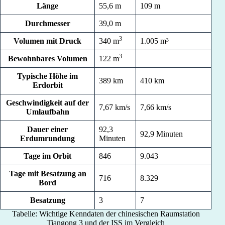
Länge
55,6 m
109 m
Durchmesser
39,0 m
3
Volumen mit Druck
340 m
1.005 m³
3
Bewohnbares Volumen
122 m
Typische Höhe im
389 km
410 km
Erdorbit
Geschwindigkeit auf der
7,67 km/s
7,66 km/s
Umlaufbahn
Dauer einer
92,3
92,9 Minuten
Erdumrundung
Minuten
Tage im Orbit
846
9.043
Tage mit Besatzung an
716
8.329
Bord
Besatzung
3
7
Tabelle: Wichtige Kenndaten der chinesischen Raumstation
Tiangong 3 und der ISS im Vergleich