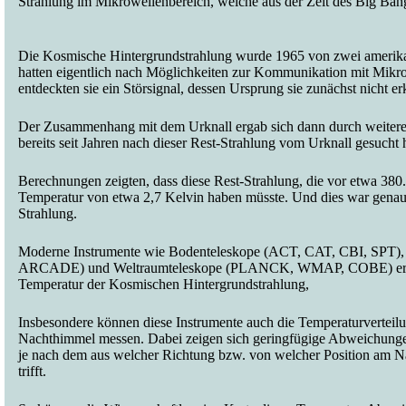
Strahlung im Mikrowellenbereich, welche aus der Zeit des Big Bang
Die Kosmische Hintergrundstrahlung wurde 1965 von zwei amerikan
hatten eigentlich nach Möglichkeiten zur Kommunikation mit Mikro
entdeckten sie ein Störsignal, dessen Ursprung sie zunächst nicht er
Der Zusammenhang mit dem Urknall ergab sich dann durch weitere
bereits seit Jahren nach dieser Rest-Strahlung vom Urknall gesucht 
Berechnungen zeigten, dass diese Rest-Strahlung, die vor etwa 380
Temperatur von etwa 2,7 Kelvin haben müsste. Und dies war genau 
Strahlung.
Moderne Instrumente wie Bodenteleskope (ACT, CAT, CBI, SPT)
ARCADE) und Weltraumteleskope (PLANCK, WMAP, COBE) ermög
Temperatur der Kosmischen Hintergrundstrahlung,
Insbesondere können diese Instrumente auch die Temperaturverteil
Nachthimmel messen. Dabei zeigen sich geringfügige Abweichungen
je nach dem aus welcher Richtung bzw. von welcher Position am N
trifft.