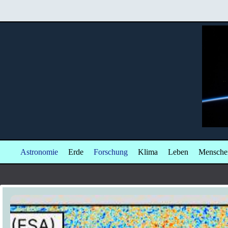
Zum
Inhalt
springen
Astronomie
Erde
Forschung
Klima
Leben
Mensche