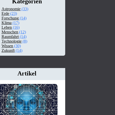
Kategorien
Astronomie
(33)
Erde
(23)
Forschung
(14)
Klima
(17)
Leben
(16)
Menschen
(12)
Raumfahrt
(14)
Technologie
(8)
Wissen
(30)
Zukunft
(14)
Artikel